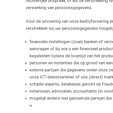
rechterlijke uitspraak, of als de verstrekking 
verwerking van persoonsgegevens.
Voor de uitvoering van onze bedrijfsvoering e
verstrekken wij uw persoonsgegevens mogelijk
financiële instellingen (zoals banken of verz
aanvragen of bij wie u een financieel product
begeleiden tijdens de looptijd van het produ
personen en instanties die op grond van ee
externe partijen die gegevens onder onze z
onze ICT-­dienstverlener of ons (direct) mar
schade-experts, databases gericht op fraude
notarissen, advocaten, accountants (in voo
mogelijk andere niet genoemde partijen die 
u.