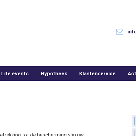
inf
Life events
Hypotheek
Klantenservice
Act
etrekking tot de bescherming van uw