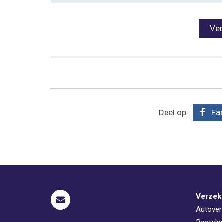
Deel op:
Fa
Verzek
Autover