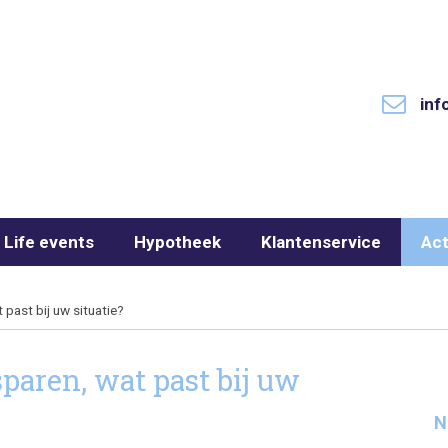
inf
Life events
Hypotheek
Klantenservice
Act
 past bij uw situatie?
sparen, wat past bij uw
N