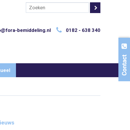
o@fora-bemiddeling.nl
0182 - 638 340
ueel
ieuws