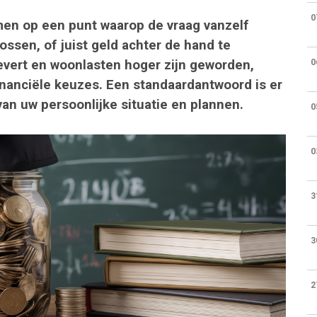
0
en op een punt waarop de vraag vanzelf
lossen, of juist geld achter de hand te
evert en woonlasten hoger zijn geworden,
0
nanciële keuzes. Een standaardantwoord is er
 van uw persoonlijke situatie en plannen.
0
0
3
3
2