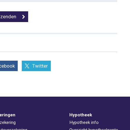
cebook
Twitter
eringen
Hypotheek
zekering
Hypotheek info