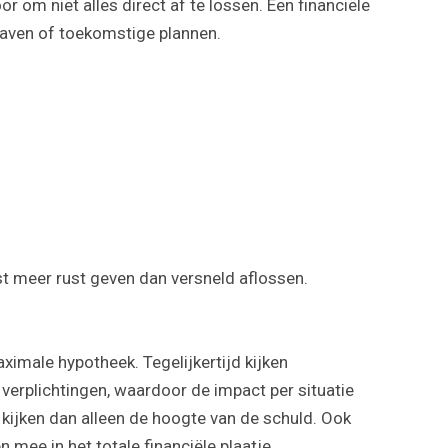
r om niet alles direct af te lossen. Een financiële
tgaven of toekomstige plannen.
st meer rust geven dan versneld aflossen.
imale hypotheek. Tegelijkertijd kijken
verplichtingen, waardoor de impact per situatie
 kijken dan alleen de hoogte van de schuld. Ook
mee in het totale financiële plaatje.